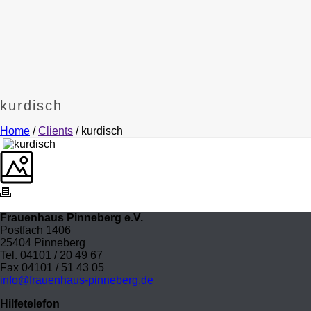
kurdisch
Home
/
Clients
/ kurdisch
Frauenhaus Pinneberg e.V.
Postfach 1406
25404 Pinneberg
Tel. 04101 / 20 49 67
Fax 04101 / 51 43 05
info@frauenhaus-pinneberg.de
Hilfetelefon