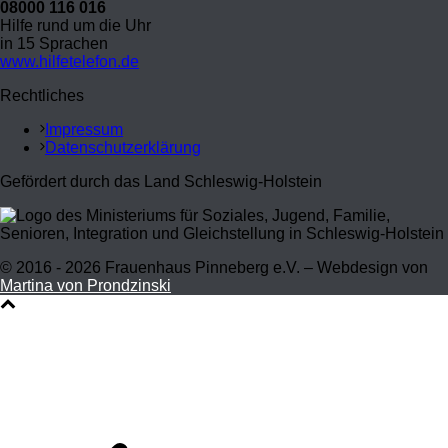
08000 116 016
Hilfe rund um die Uhr
in 15 Sprachen
www.hilfetelefon.de
Rechtliches
Impressum
Datenschutzerklärung
Gefördert durch das Land Schleswig-Holstein
© 2016 - 2026 Frauenhaus Pinneberg e.V. – Webdesign von
Martina von Prondzinski