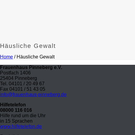
Häusliche Gewalt
Home
/
Häusliche Gewalt
Frauenhaus Pinneberg e.V.
Postfach 1406
25404 Pinneberg
Tel. 04101 / 20 49 67
Fax 04101 / 51 43 05
info@frauenhaus-pinneberg.de
Hilfetelefon
08000 116 016
Hilfe rund um die Uhr
in 15 Sprachen
www.hilfetelefon.de